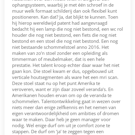
ophangsysteem, waarbij je met één schroef in de
muur welk formaat schilderij dan ook flexibel kunt
positioneren. Kan dat? Ja, dat blijkt te kunnen. Toen
hij hierop wereldwijd patent had aangevraagd
bedacht hij een lamp die nog niet bestond, een wc rol
houder die nog niet bestond, een fiets die nog niet
bestond en een stoel die nog niet bestond. Een nog
niet bestaande schommelstoel anno 2016. Het
maken van zo’n stoel zonder een opleiding als
timmerman of meubelmaker, dat is een hele
prestatie. Het talent kroop echter daar waar het niet
gaan kon. Die stoel kwam er dus, opgebouwd uit
verticale houtsegmenten als ware het een mri scan.
Deze stoel staat nu op het punt Amerika te
veroveren, want er zijn daar zoveel veranda’s. En
Amerikanen houden ervan om op de veranda te
schommelen. Talentontwikkeling gaat in wezen over
niets meer dan enige zelfkennis en het nemen van
eigen verantwoordelijkheid om ambities of dromen
waar te maken. Daar heb je geen manager voor
nodig. Wel enige durf om uit je comfort zone te
stappen. De durf om ‘ja’ te zeggen tegen een