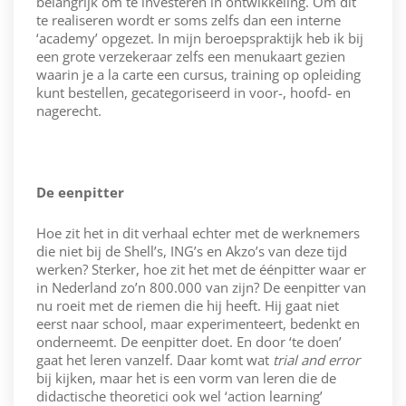
belangrijk om te investeren in ontwikkeling. Om dit
te realiseren wordt er soms zelfs dan een interne
‘academy’ opgezet. In mijn beroepspraktijk heb ik bij
een grote verzekeraar zelfs een menukaart gezien
waarin je a la carte een cursus, training op opleiding
kunt bestellen, gecategoriseerd in voor-, hoofd- en
nagerecht.
De eenpitter
Hoe zit het in dit verhaal echter met de werknemers
die niet bij de Shell’s, ING’s en Akzo’s van deze tijd
werken? Sterker, hoe zit het met de éénpitter waar er
in Nederland zo’n 800.000 van zijn? De eenpitter van
nu roeit met de riemen die hij heeft. Hij gaat niet
eerst naar school, maar experimenteert, bedenkt en
onderneemt. De eenpitter doet. En door ‘te doen’
gaat het leren vanzelf. Daar komt wat
trial and error
bij kijken, maar het is een vorm van leren die de
didactische theoretici ook wel ‘action learning’