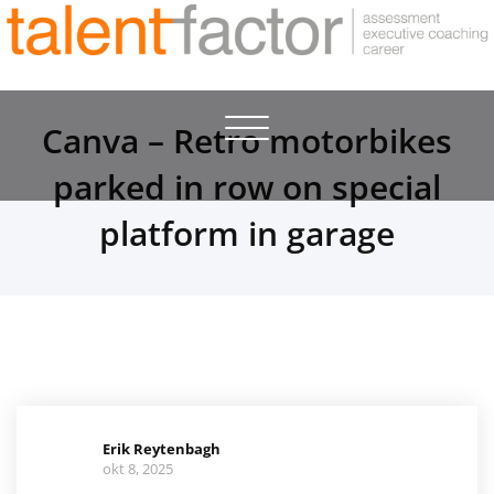
Toggle
Canva – Retro motorbikes
navigation
parked in row on special
platform in garage
Erik Reytenbagh
okt 8, 2025