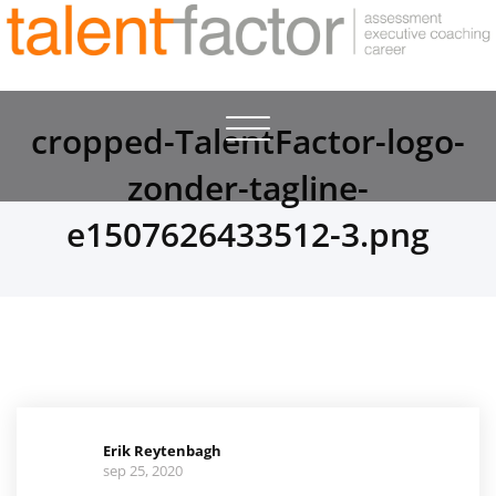
Toggle
cropped-TalentFactor-logo-
navigation
zonder-tagline-
e1507626433512-3.png
Erik Reytenbagh
sep 25, 2020