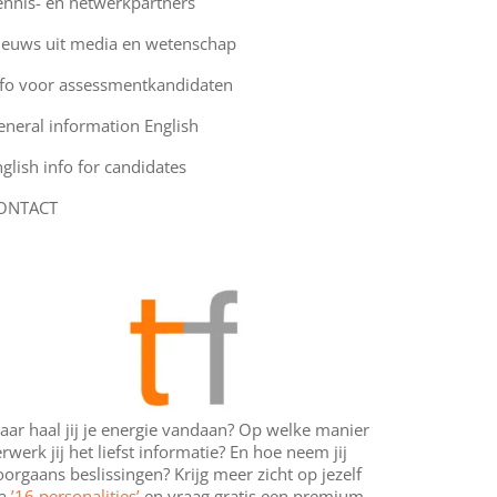
ennis- en netwerkpartners
ieuws uit media en wetenschap
nfo voor assessmentkandidaten
eneral information English
glish info for candidates
ONTACT
aar haal jij je energie vandaan? Op welke manier
rwerk jij het liefst informatie? En hoe neem jij
orgaans beslissingen? Krijg meer zicht op jezelf
ia
’16 personalities’
en vraag gratis een premium