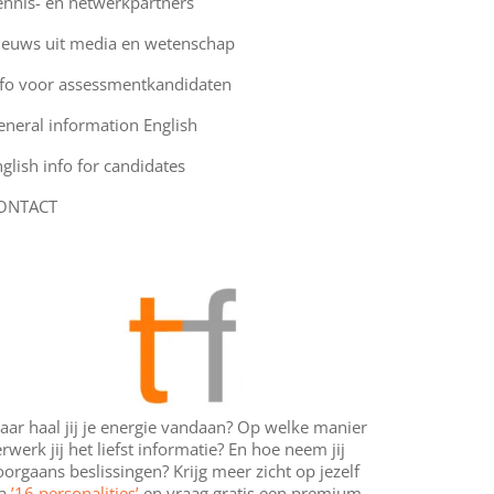
ennis- en netwerkpartners
ieuws uit media en wetenschap
nfo voor assessmentkandidaten
eneral information English
glish info for candidates
ONTACT
aar haal jij je energie vandaan? Op welke manier
rwerk jij het liefst informatie? En hoe neem jij
orgaans beslissingen? Krijg meer zicht op jezelf
ia
’16 personalities’
en vraag gratis een premium