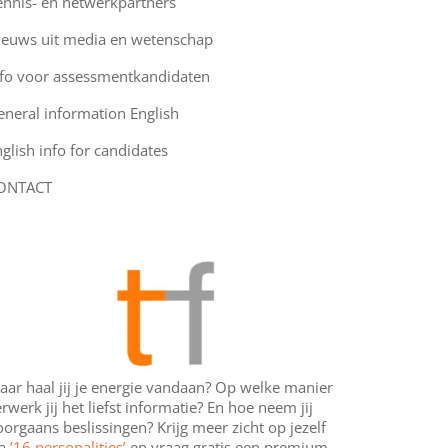
ennis- en netwerkpartners
ieuws uit media en wetenschap
nfo voor assessmentkandidaten
eneral information English
glish info for candidates
ONTACT
aar haal jij je energie vandaan? Op welke manier
rwerk jij het liefst informatie? En hoe neem jij
orgaans beslissingen? Krijg meer zicht op jezelf
ia
’16 personalities’
en vraag gratis een premium