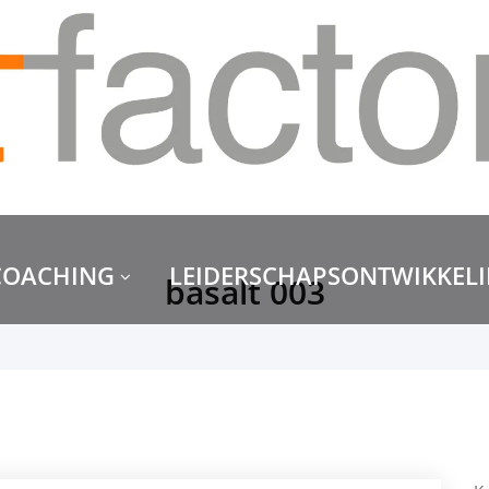
COACHING
LEIDERSCHAPSONTWIKKEL
basalt 003