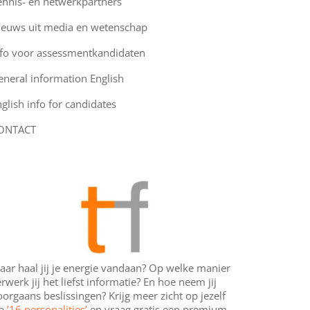
ennis- en netwerkpartners
ieuws uit media en wetenschap
nfo voor assessmentkandidaten
eneral information English
glish info for candidates
ONTACT
aar haal jij je energie vandaan? Op welke manier
rwerk jij het liefst informatie? En hoe neem jij
orgaans beslissingen? Krijg meer zicht op jezelf
ia
’16 personalities’
en vraag gratis een premium