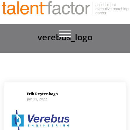
Toggle
verebus_logo
navigation
Erik Reytenbagh
jan 31, 2022